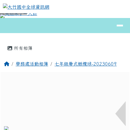
大竹國中全球資訊網
跳至主內容區
導覽列
⏸
頁尾區域
主內容區域
所有相簿
回首頁
學務處活動相簿
七年級帶式橄欖球-20230609