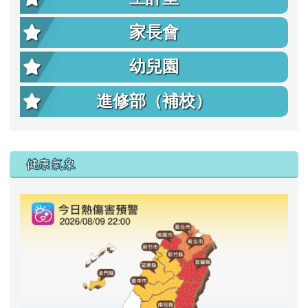
家長會
幼兒園
進修部（補校）
右邊區域內容
健康氣象