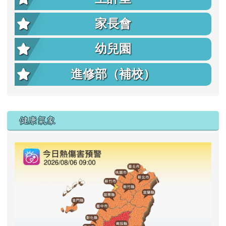
家長會
幼兒園
進修部（補校）
右邊區域內容
健康氣象