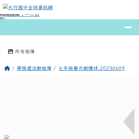
大竹國中全球資訊網
跳至主內容區
導覽列
⏸
頁尾區域
主內容區域
所有相簿
回首頁
學務處活動相簿
七年級帶式橄欖球-20230609