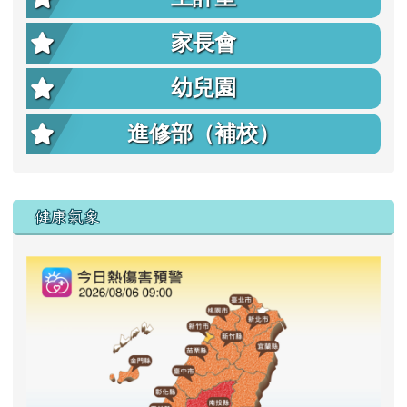
家長會
幼兒園
進修部（補校）
右邊區域內容
健康氣象