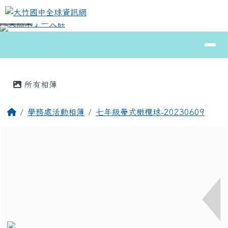
大竹國中全球資訊網
跳至主內容區
導覽列
⏸
頁尾區域
主內容區域
所有相簿
回首頁
學務處活動相簿
七年級帶式橄欖球-20230609