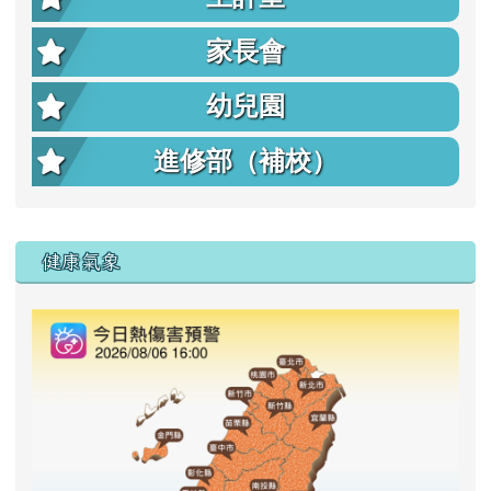
家長會
幼兒園
進修部（補校）
右邊區域內容
健康氣象