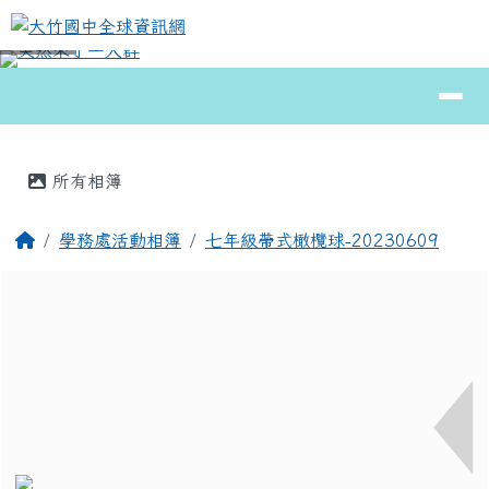
大竹國中全球資訊網
跳至主內容區
導覽列
⏸
頁尾區域
主內容區域
所有相簿
回首頁
學務處活動相簿
七年級帶式橄欖球-20230609