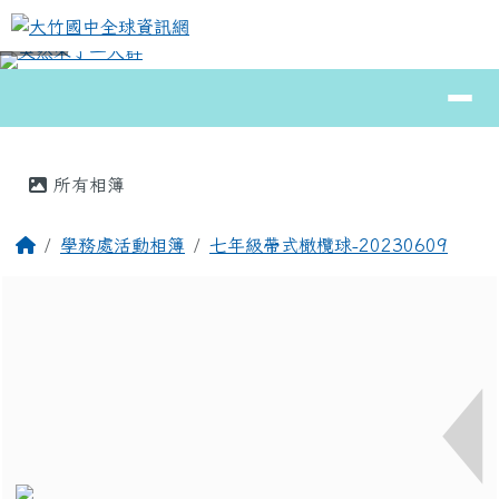
大竹國中全球資訊網
跳至主內容區
導覽列
⏸
頁尾區域
主內容區域
所有相簿
回首頁
學務處活動相簿
七年級帶式橄欖球-20230609