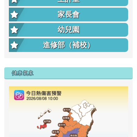
家長會
幼兒園
進修部（補校）
右邊區域內容
健康氣象