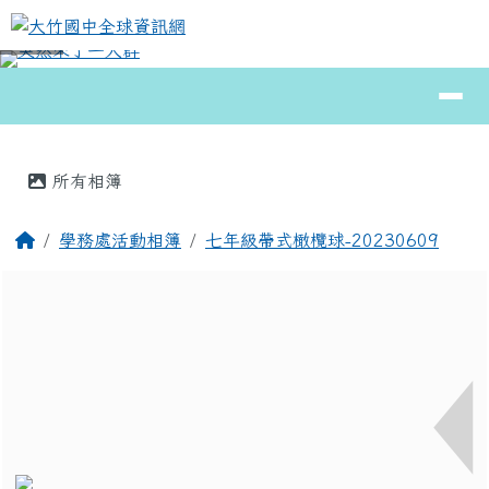
大竹國中全球資訊網
跳至主內容區
導覽列
⏸
頁尾區域
主內容區域
所有相簿
回首頁
學務處活動相簿
七年級帶式橄欖球-20230609