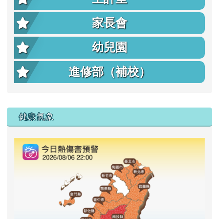
家長會
幼兒園
進修部（補校）
右邊區域內容
健康氣象