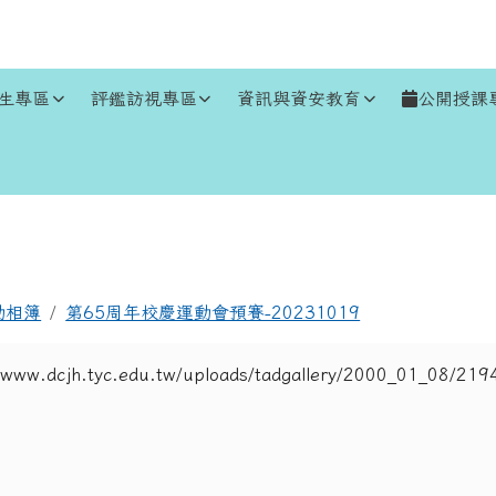
生專區
評鑑訪視專區
資訊與資安教育
公開授課
區域
動相簿
第65周年校慶運動會預賽-20231019