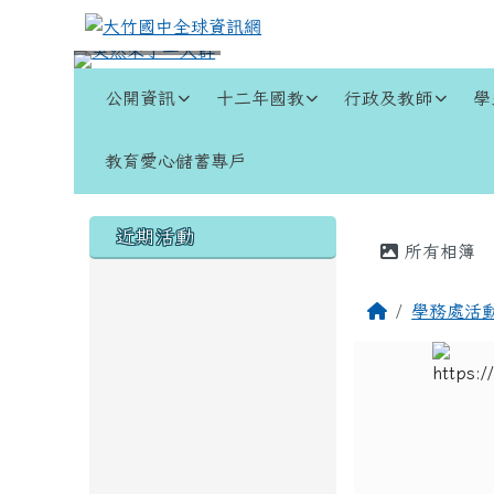
跳至主內容區
大竹國中全球資訊網
導覽列
公開資訊
十二年國教
行政及教師
學
教育愛心儲蓄專戶
頁尾區域
左邊區域內容
主內容
近期活動
所有相簿
回首頁
學務處活