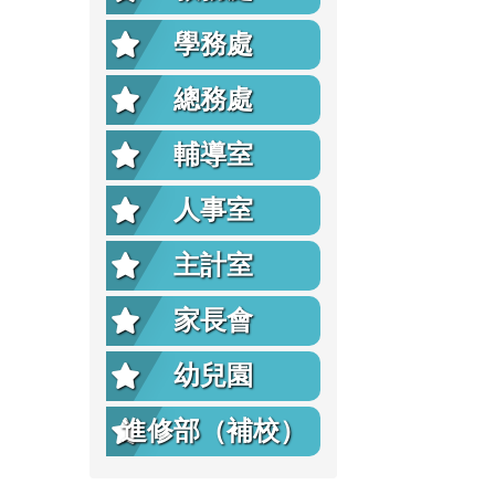
學務處
總務處
輔導室
人事室
主計室
家長會
幼兒園
進修部（補校）