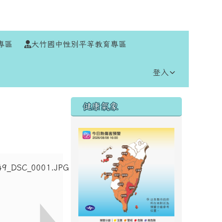
⏸
專區
大竹國中性別平等教育專區
登入
右邊區域內容
健康氣象