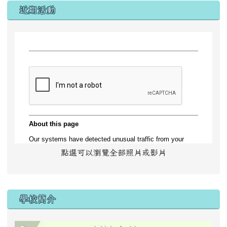
左邊區域內容
近期活動
點選可以瀏覽全部照片或影片
學校簡介