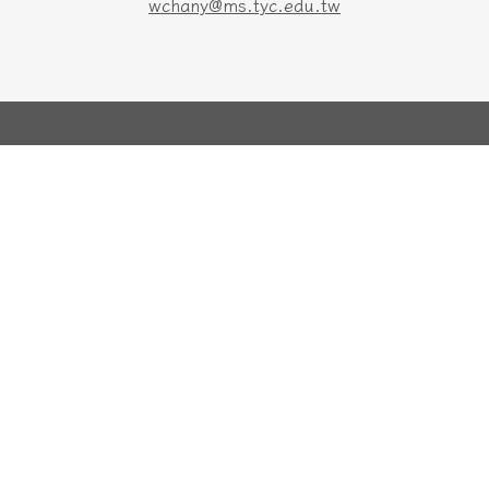
wchany@ms.tyc.edu.tw