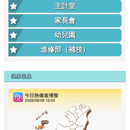
主計室
家長會
幼兒園
進修部（補校）
右邊區域內容
健康氣象