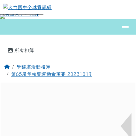
大竹國中全球資訊網
跳至主內容區
導覽列
⏸
頁尾區域
主內容區域
所有相簿
回首頁
學務處活動相簿
第65周年校慶運動會預賽-20231019