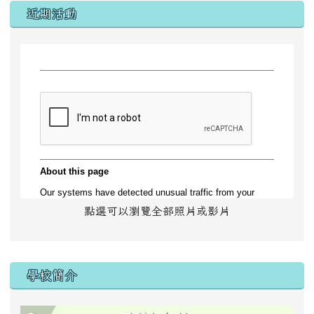
左邊區域內容
近期活動
點選可以瀏覽全部照片或影片
學校簡介