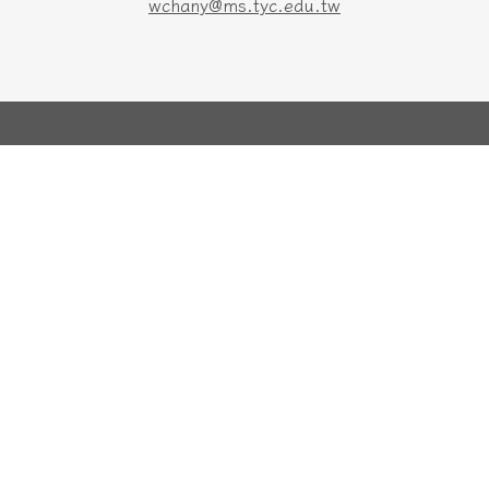
wchany@ms.tyc.edu.tw