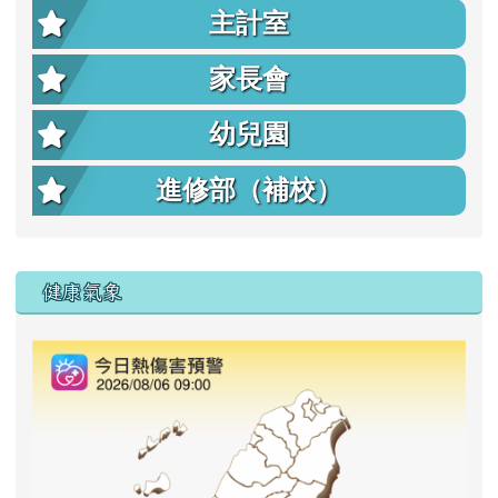
主計室
家長會
幼兒園
進修部（補校）
右邊區域內容
健康氣象