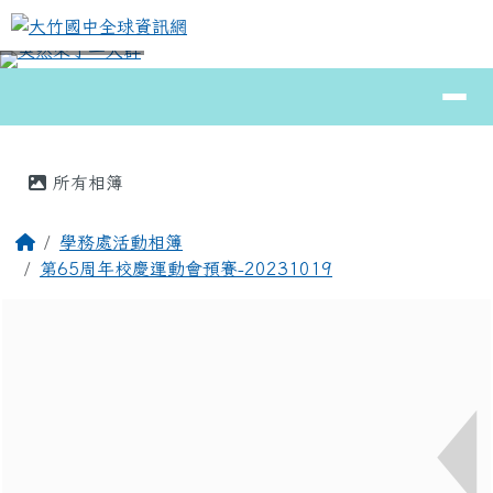
大竹國中全球資訊網
跳至主內容區
導覽列
⏸
頁尾區域
主內容區域
所有相簿
回首頁
學務處活動相簿
第65周年校慶運動會預賽-20231019