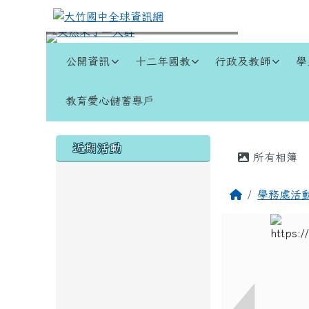
跳至主內容區
大竹國中全球資訊網
導覽列
公開資訊
十二年國教
行政及教師
學
教育愛心儲蓄專戶
頁尾區域
左邊區域內容
主內容
近期活動
所有相簿
回首頁
學務處活