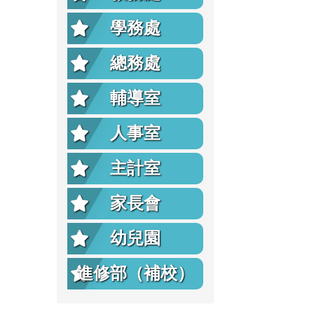
學務處
總務處
輔導室
人事室
主計室
家長會
幼兒園
進修部（補校）