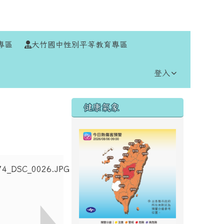
⏸
專區
大竹國中性別平等教育專區
登入
右邊區域內容
健康氣象