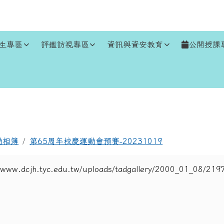
生專區
評鑑訪視專區
資訊與資安教育
公開授課
區域
動相簿
第65周年校慶運動會預賽-20231019