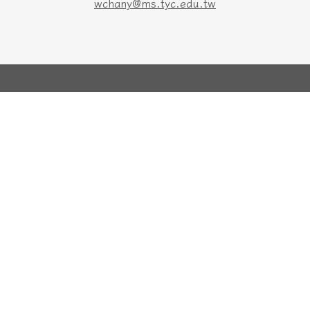
wchany@ms.tyc.edu.tw