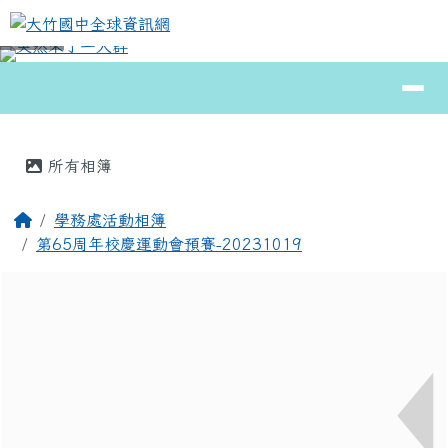
大竹國中全球資訊網
跳至主內容區
導覽列
⏸
頁尾區域
主內容區域
所有相簿
回首頁
學務處活動相簿
第65周年校慶運動會預賽-20231019