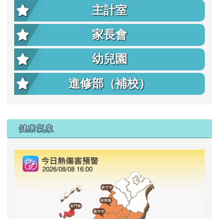
主計室
家長會
幼兒園
進修部（補校）
右邊區域內容
健康氣象