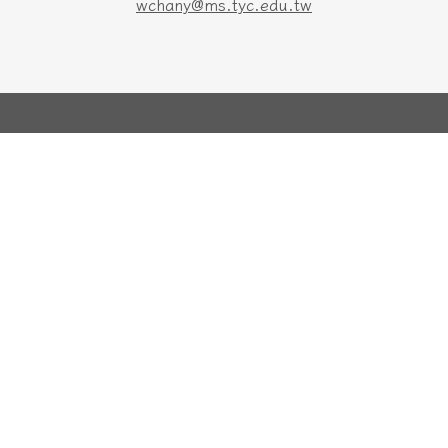
wchany@ms.tyc.edu.tw