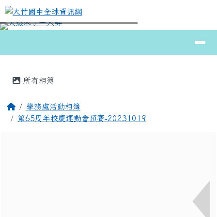
大竹國中全球資訊網
跳至主內容區
導覽列
⏸
頁尾區域
主內容區域
所有相簿
回首頁
學務處活動相簿
第65周年校慶運動會預賽-20231019