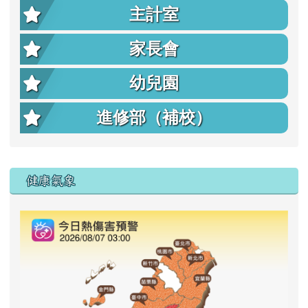
主計室
家長會
幼兒園
進修部（補校）
右邊區域內容
健康氣象