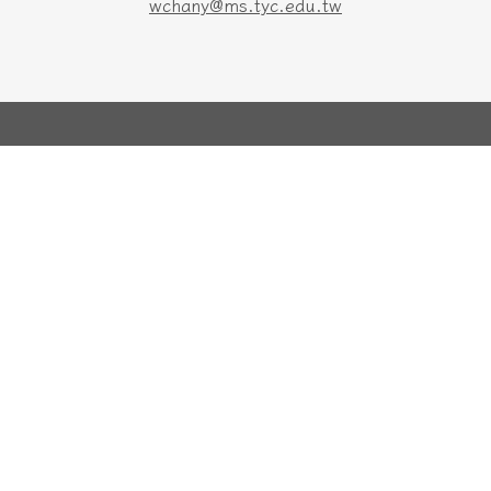
wchany@ms.tyc.edu.tw