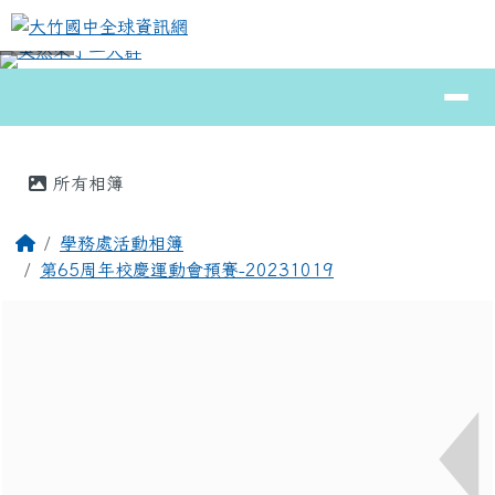
大竹國中全球資訊網
跳至主內容區
導覽列
⏸
頁尾區域
主內容區域
所有相簿
回首頁
學務處活動相簿
第65周年校慶運動會預賽-20231019