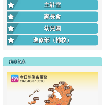
主計室
家長會
幼兒園
進修部（補校）
右邊區域內容
健康氣象