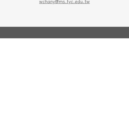
wchany@ms.tyc.edu.tw