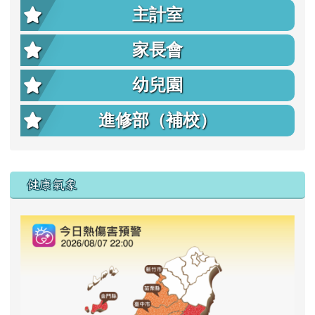
主計室
家長會
幼兒園
進修部（補校）
右邊區域內容
健康氣象