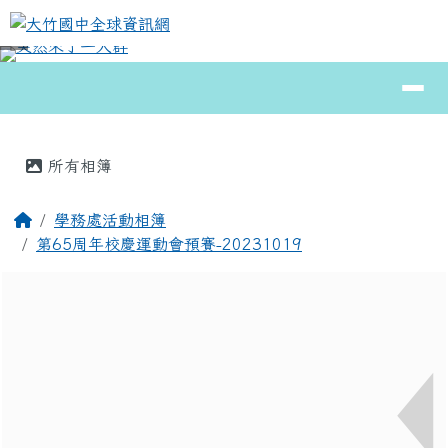
大竹國中全球資訊網
跳至主內容區
導覽列
⏸
頁尾區域
主內容區域
所有相簿
回首頁
學務處活動相簿
第65周年校慶運動會預賽-20231019