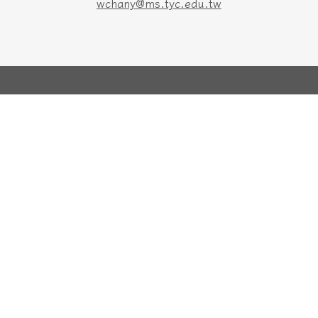
wchany@ms.tyc.edu.tw