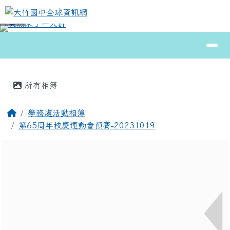
大竹國中全球資訊網
跳至主內容區
導覽列
⏸
頁尾區域
主內容區域
所有相簿
回首頁
學務處活動相簿
第65周年校慶運動會預賽-20231019