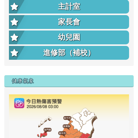
主計室
家長會
幼兒園
進修部（補校）
右邊區域內容
健康氣象