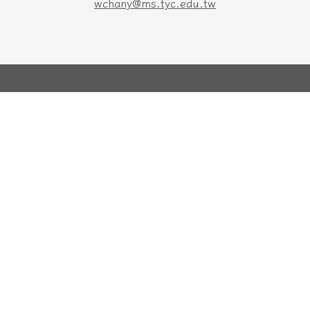
wchany@ms.tyc.edu.tw