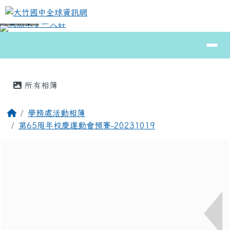
大竹國中全球資訊網
跳至主內容區
導覽列
⏸
頁尾區域
主內容區域
所有相簿
回首頁
學務處活動相簿
第65周年校慶運動會預賽-20231019