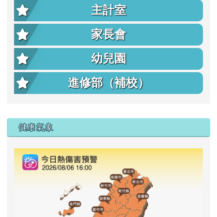
主計室
家長會
幼兒園
進修部（補校）
右邊區域內容
健康氣象