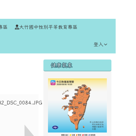
⏸
專區
大竹國中性別平等教育專區
登入
右邊區域內容
健康氣象