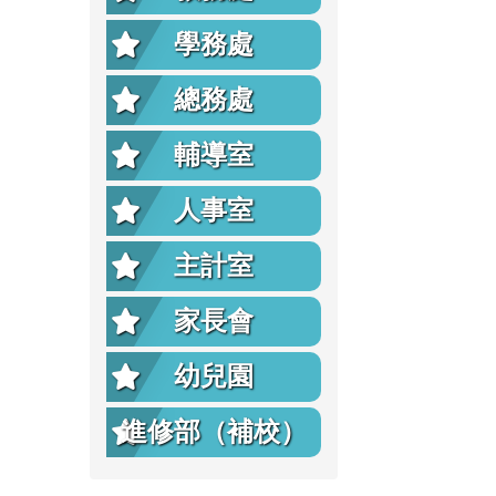
學務處
總務處
輔導室
人事室
主計室
家長會
幼兒園
進修部（補校）