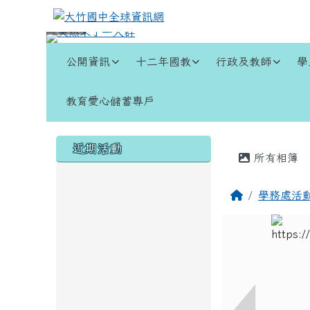
跳至主內容區
大竹國中全球資訊網
導覽列
公開資訊
十二年國教
行政及教師
學
教育愛心儲蓄專戶
頁尾區域
左邊區域內容
主內容
近期活動
所有相簿
回首頁
學務處活