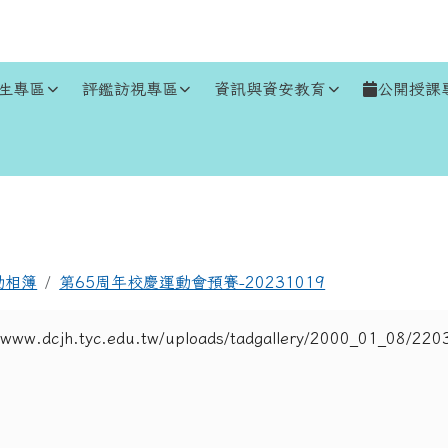
生專區
評鑑訪視專區
資訊與資安教育
公開授課
區域
動相簿
第65周年校慶運動會預賽-20231019