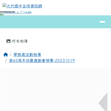
大竹國中全球資訊網
跳至主內容區
導覽列
⏸
頁尾區域
主內容區域
所有相簿
回首頁
學務處活動相簿
第65周年校慶運動會預賽-20231019