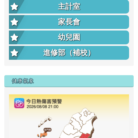
主計室
家長會
幼兒園
進修部（補校）
右邊區域內容
健康氣象