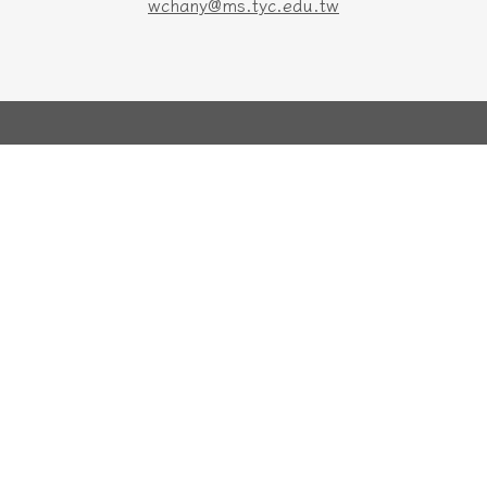
wchany@ms.tyc.edu.tw