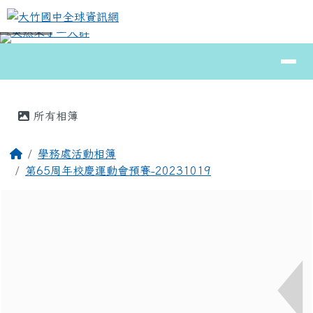
大竹國中全球資訊網
跳至主內容區
導覽列
⏸
頁尾區域
主內容區域
所有相簿
回首頁
學務處活動相簿
第65周年校慶運動會預賽-20231019