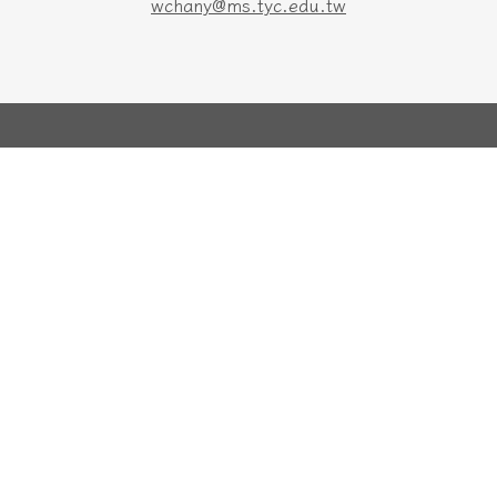
wchany@ms.tyc.edu.tw