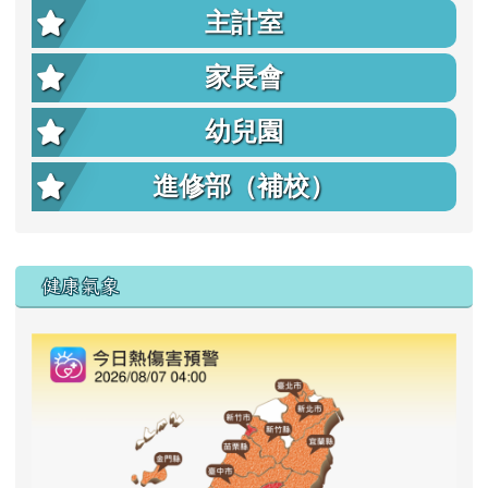
主計室
家長會
幼兒園
進修部（補校）
右邊區域內容
健康氣象