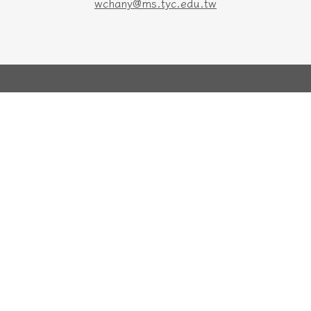
wchany@ms.tyc.edu.tw