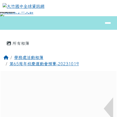
大竹國中全球資訊網
跳至主內容區
導覽列
⏸
頁尾區域
主內容區域
所有相簿
回首頁
學務處活動相簿
第65周年校慶運動會預賽-20231019