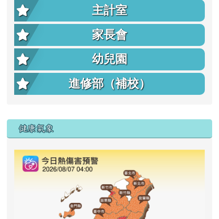
主計室
家長會
幼兒園
進修部（補校）
右邊區域內容
健康氣象