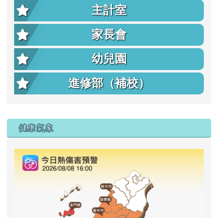
主計室
家長會
幼兒園
進修部（補校）
右邊區域內容
健康氣象