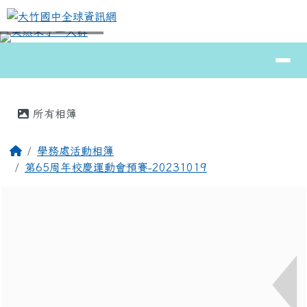
大竹國中全球資訊網
跳至主內容區
導覽列
⏸
頁尾區域
主內容區域
所有相簿
回首頁
學務處活動相簿
第65周年校慶運動會預賽-20231019