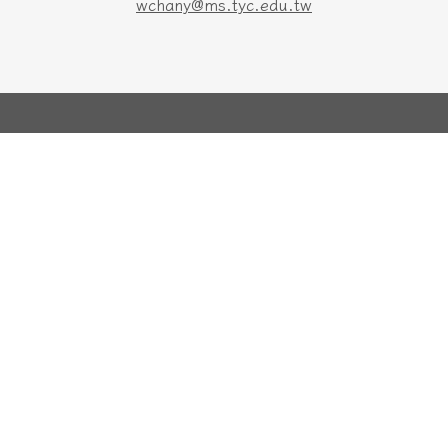
wchany@ms.tyc.edu.tw