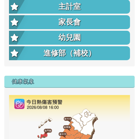
主計室
家長會
幼兒園
進修部（補校）
右邊區域內容
健康氣象