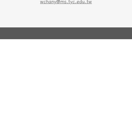
wchany@ms.tyc.edu.tw