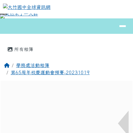
大竹國中全球資訊網
跳至主內容區
導覽列
⏸
頁尾區域
主內容區域
所有相簿
回首頁
學務處活動相簿
第65周年校慶運動會預賽-20231019