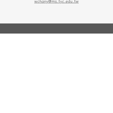
wchany@ms.tyc.edu.tw