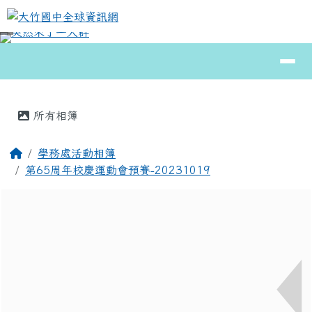
大竹國中全球資訊網
跳至主內容區
導覽列
⏸
頁尾區域
主內容區域
所有相簿
回首頁
學務處活動相簿
第65周年校慶運動會預賽-20231019