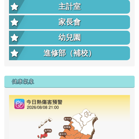
主計室
家長會
幼兒園
進修部（補校）
右邊區域內容
健康氣象