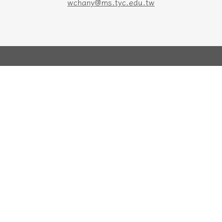
wchany@ms.tyc.edu.tw