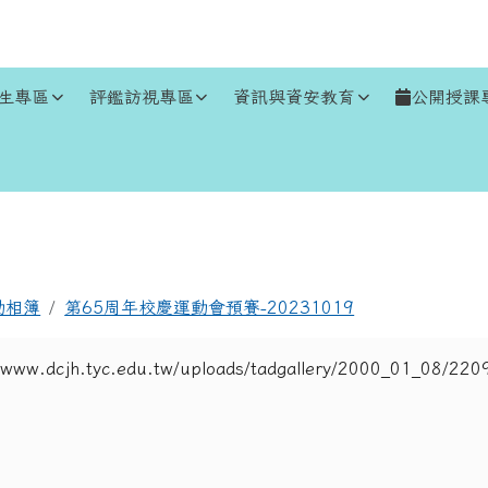
生專區
評鑑訪視專區
資訊與資安教育
公開授課
區域
動相簿
第65周年校慶運動會預賽-20231019