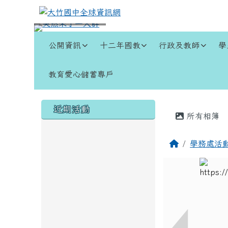
跳至主內容區
大竹國中全球資訊網
導覽列
公開資訊
十二年國教
行政及教師
學
教育愛心儲蓄專戶
頁尾區域
左邊區域內容
主內容
近期活動
所有相簿
回首頁
學務處活