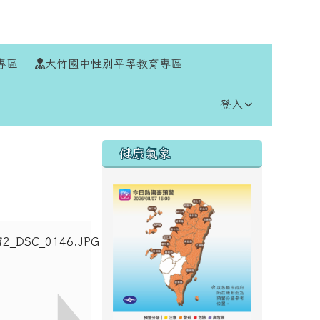
⏸
專區
大竹國中性別平等教育專區
登入
右邊區域內容
健康氣象