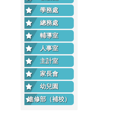
學務處
總務處
輔導室
人事室
主計室
家長會
幼兒園
進修部（補校）