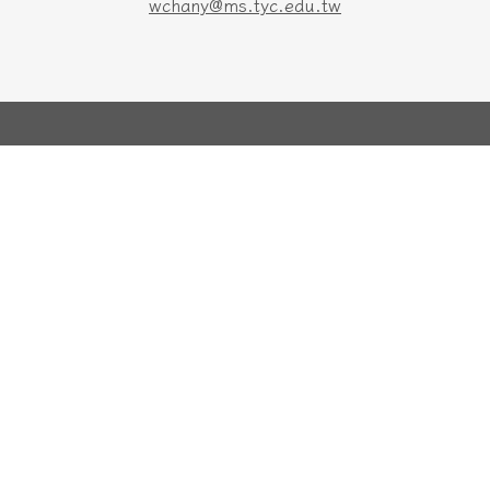
wchany@ms.tyc.edu.tw