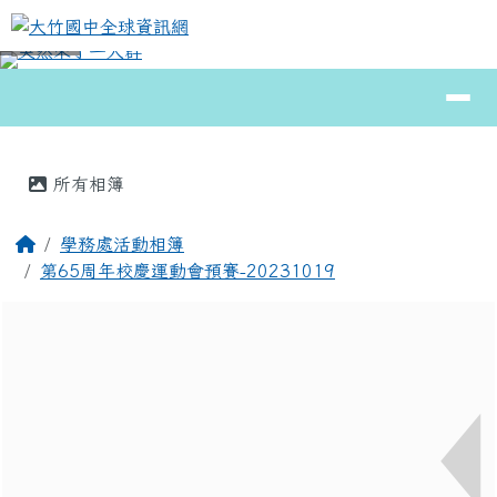
大竹國中全球資訊網
跳至主內容區
導覽列
⏸
頁尾區域
主內容區域
所有相簿
回首頁
學務處活動相簿
第65周年校慶運動會預賽-20231019