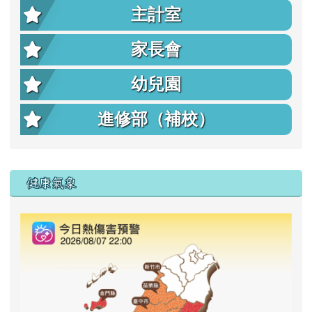
主計室
家長會
幼兒園
進修部（補校）
右邊區域內容
健康氣象