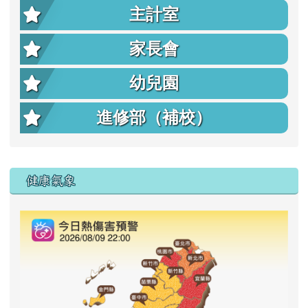
主計室
家長會
幼兒園
進修部（補校）
右邊區域內容
健康氣象