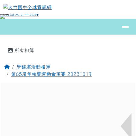
大竹國中全球資訊網
跳至主內容區
導覽列
⏸
頁尾區域
主內容區域
所有相簿
回首頁
學務處活動相簿
第65周年校慶運動會預賽-20231019