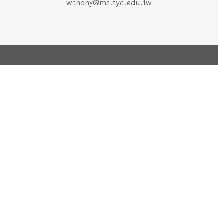
wchany@ms.tyc.edu.tw