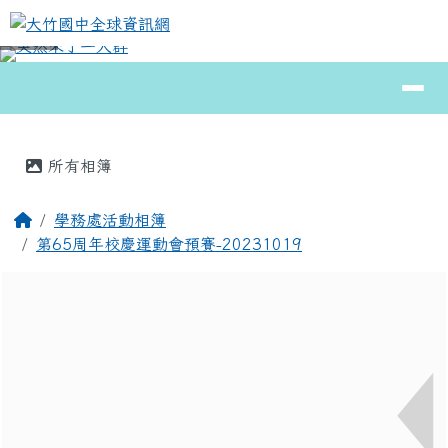
大竹國中全球資訊網
跳至主內容區
導覽列
⏸
頁尾區域
主內容區域
所有相簿
回首頁
學務處活動相簿
第65周年校慶運動會預賽-20231019