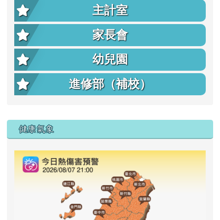
主計室
家長會
幼兒園
進修部（補校）
右邊區域內容
健康氣象