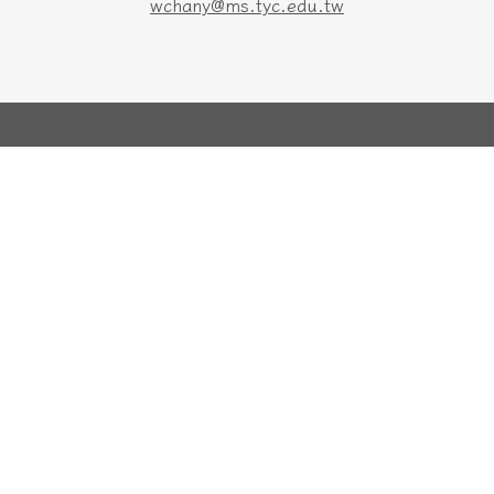
wchany@ms.tyc.edu.tw