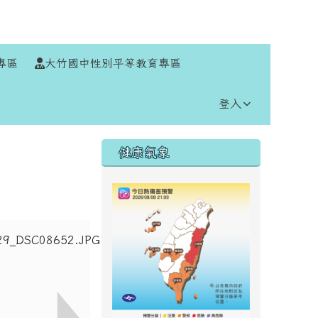
⏸
專區
大竹國中性別平等教育專區
登入
右邊區域內容
健康氣象