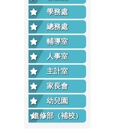
學務處
總務處
輔導室
人事室
主計室
家長會
幼兒園
進修部（補校）