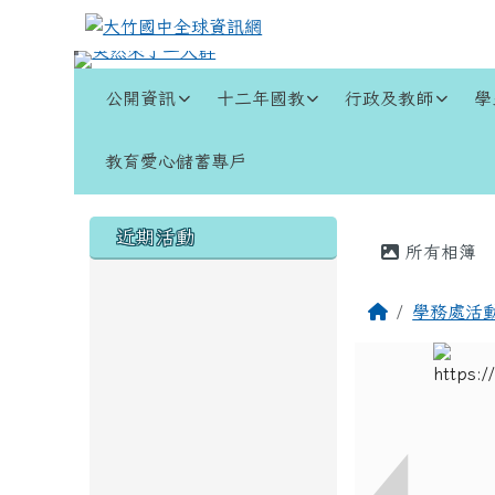
跳至主內容區
大竹國中全球資訊網
導覽列
公開資訊
十二年國教
行政及教師
學
教育愛心儲蓄專戶
頁尾區域
左邊區域內容
主內容
近期活動
所有相簿
回首頁
學務處活