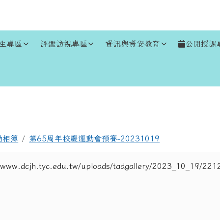
生專區
評鑑訪視專區
資訊與資安教育
公開授課
區域
動相簿
第65周年校慶運動會預賽-20231019