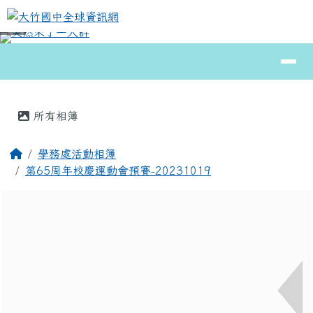
大竹國中全球資訊網
跳至主內容區
導覽列
⏸
頁尾區域
主內容區域
所有相簿
回首頁
學務處活動相簿
第65周年校慶運動會預賽-20231019