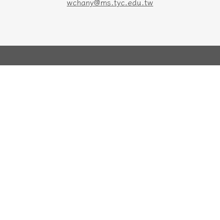
wchany@ms.tyc.edu.tw