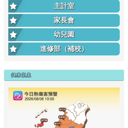
主計室
家長會
幼兒園
進修部（補校）
右邊區域內容
健康氣象