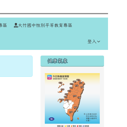
⏸
專區
大竹國中性別平等教育專區
登入
右邊區域內容
健康氣象