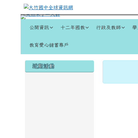
跳至主內容區
大竹國中全球資訊網
導覽列
公開資訊
十二年國教
行政及教師
學
教育愛心儲蓄專戶
頁尾區域
左邊區域內容
主內容
近期活動