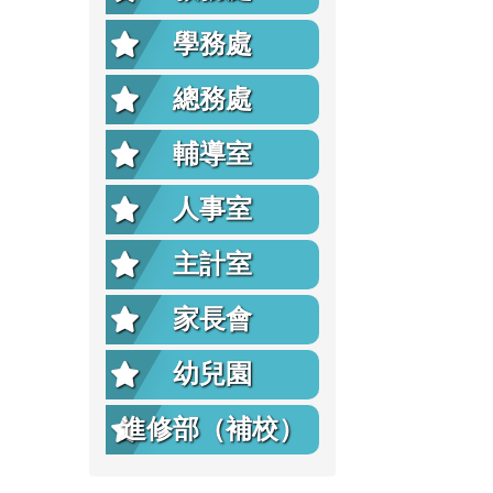
學務處
總務處
輔導室
人事室
主計室
家長會
幼兒園
進修部（補校）