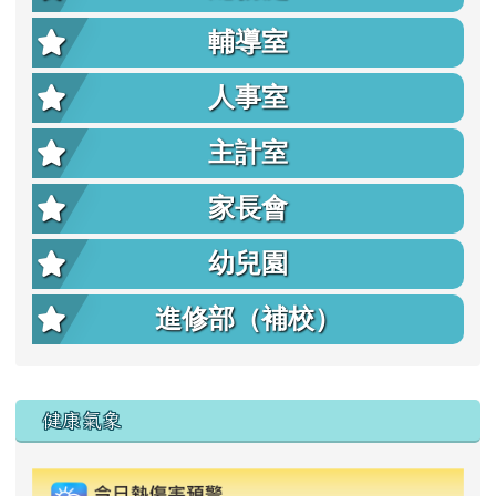
輔導室
人事室
主計室
家長會
幼兒園
進修部（補校）
右邊區域內容
健康氣象