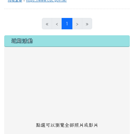
(目前頁次)
«
‹
1
›
»
左邊區域內容
近期活動
點選可以瀏覽全部照片或影片