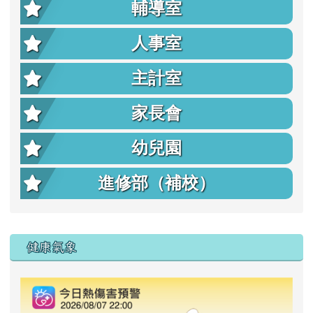
輔導室
人事室
主計室
家長會
幼兒園
進修部（補校）
右邊區域內容
健康氣象