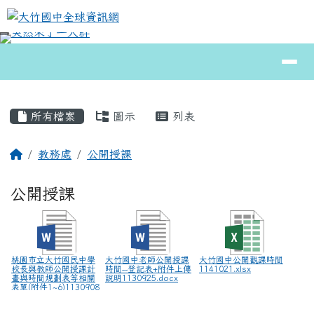
大竹國中全球資訊網
跳至主內容區
導覽列
⏸
頁尾區域
主內容區域
所有檔案
圖示
列表
回首頁
教務處
公開授課
公開授課
桃園市立大竹國民中學
大竹國中老師公開授課
大竹國中公開觀課時間
校長與教師公開授課計
時間--登記表+附件上傳
1141021.xlsx
畫與時間規劃表等相關
說明1130925.docx
表單(附件1~6)1130908
更新版.docx