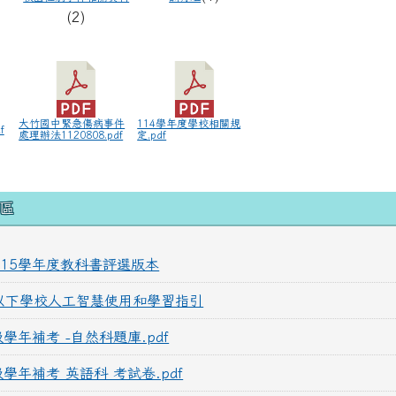
(2)
大竹國中緊急傷病事件
114學年度學校相關規
f
處理辦法1120808.pdf
定.pdf
域內容
區
115學年度教科書評選版本
以下學校人工智慧使用和學習指引
級學年補考 -自然科題庫.pdf
級學年補考 英語科 考試卷.pdf