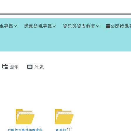
生專區
評鑑訪視專區
資訊與資安教育
公開授課
區域
圖示
列表
(1)
校園性別事件相關資料
訓育組