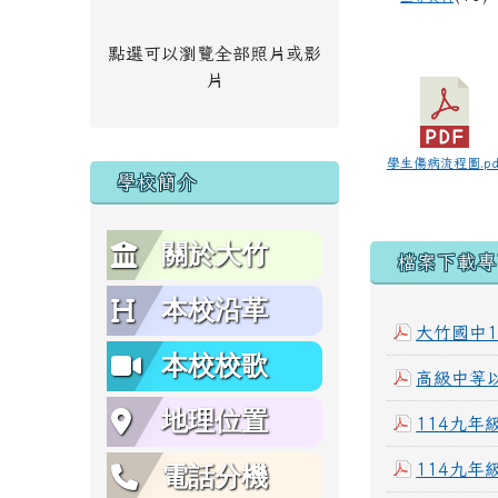
點選可以瀏覽全部照片或影
片
學生傷病流程圖.pd
學校簡介
關於大竹
下中區
檔案下載專
本校沿革
大竹國中
本校校歌
高級中等
地理位置
114九年
114九年
電話分機