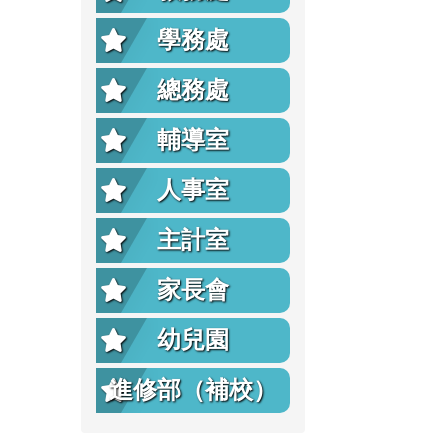
學務處
總務處
輔導室
人事室
主計室
家長會
幼兒園
進修部（補校）