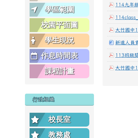
114九年
學區範圍
114class_
校園平面圖
大竹國中1
學生現況
新進人員貢
作息時間表
113班級閱
大竹國中1
課程計畫
行政組織
校長室
教務處