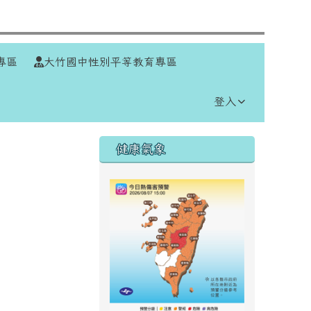
⏸
專區
大竹國中性別平等教育專區
登入
右邊區域內容
健康氣象