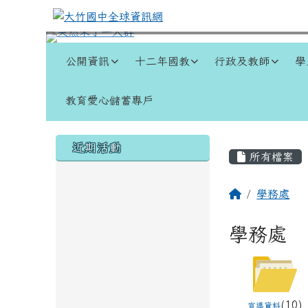
跳至主內容區
大竹國中全球資訊網
導覽列
公開資訊
十二年國教
行政及教師
學
教育愛心儲蓄專戶
頁尾區域
左邊區域內容
主內容
近期活動
所有檔案
回首頁
學務處
學務處
(10)
宣導資料