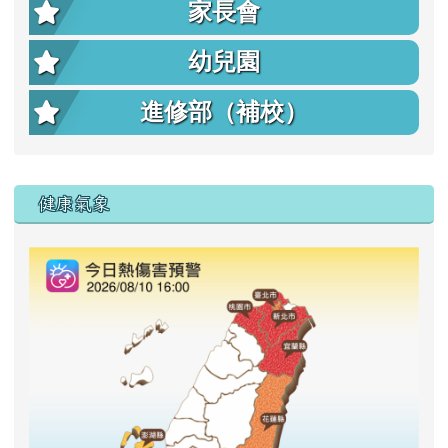
家長會
幼兒園
進修部（補校）
右邊區域內容
健康氣象