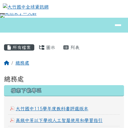
大竹國中全球資訊網
跳至主內容區
導覽列
⏸
頁尾區域
主內容區域
所有檔案
圖示
列表
回首頁
總務處
總務處
下中區域內容
檔案下載專區
大竹國中115學年度教科書評選版本
高級中等以下學校人工智慧使用和學習指引