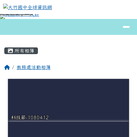
大竹國中全球資訊網
跳至主內容區
導覽列
⏸
頁尾區域
主內容區域
所有相簿
回首頁
教務處活動相簿
科技節-1080412