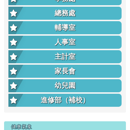
總務處
輔導室
人事室
主計室
家長會
幼兒園
進修部（補校）
右邊區域內容
健康氣象