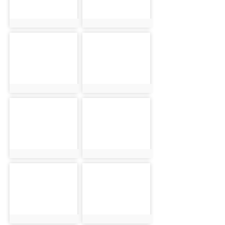
photo:18205
photo:18206
photo-18207
photo-18208
photo:18207
photo:18208
photo-18209
photo-18210
photo:18209
photo:18210
photo-18211
photo-18212
photo:18211
photo:18212