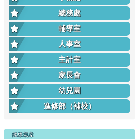
總務處
輔導室
人事室
主計室
家長會
幼兒園
進修部（補校）
右邊區域內容
健康氣象