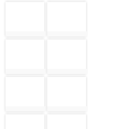
photo-18213
photo-18214
photo:18213
photo:18214
photo-18215
photo-18216
photo:18215
photo:18216
photo-18217
photo-18218
photo:18217
photo:18218
photo-18219
photo-18220