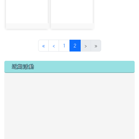
photo:18801
photo:18802
第一頁
上一頁
(目前頁次)
«
‹
1
2
›
»
左邊區域內容
近期活動