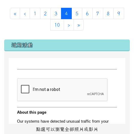
第一頁
上一頁
(目前頁次)
«
‹
1
2
3
4
5
6
7
8
9
下一頁
最後頁
10
›
»
左邊區域內容
近期活動
點選可以瀏覽全部照片或影片