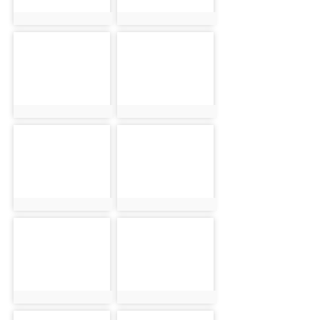
photo:21428
photo:21429
photo-21430
photo-21431
photo:21430
photo:21431
photo-21432
photo-21433
photo:21432
photo:21433
photo-21434
photo-21435
photo:21434
photo:21435