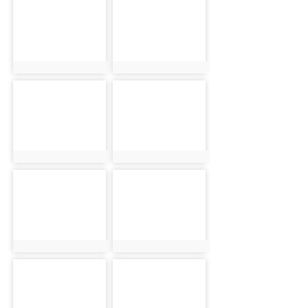
photo-21436
photo-21437
photo:21436
photo:21437
photo-21438
photo-21439
photo:21438
photo:21439
photo-21440
photo-21441
photo:21440
photo:21441
photo-21442
photo-21443