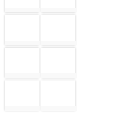
photo:21442
photo:21443
photo-21444
photo-21445
photo:21444
photo:21445
photo-21446
photo-21447
photo:21446
photo:21447
photo-21448
photo-21449
photo:21448
photo:21449