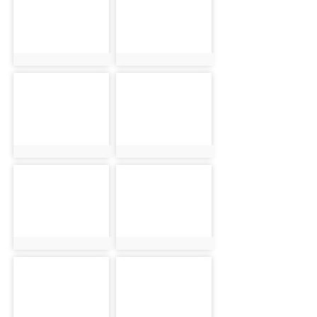
photo:21422
photo:21423
photo-21424
photo-21425
photo:21424
photo:21425
photo-21426
photo-21427
photo:21426
photo:21427
photo-21428
photo-21429