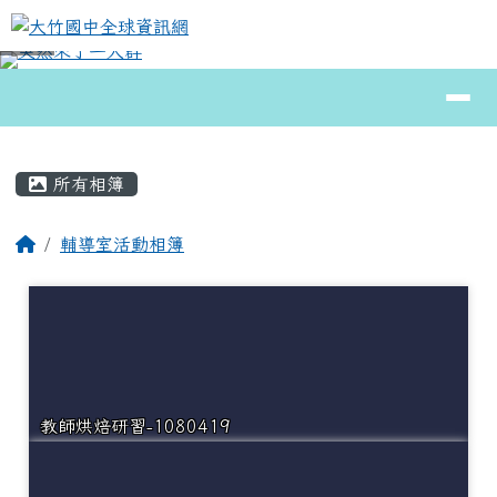
大竹國中全球資訊網
跳至主內容區
導覽列
⏸
頁尾區域
主內容區域
所有相簿
回首頁
輔導室活動相簿
教師烘焙研習-1080419