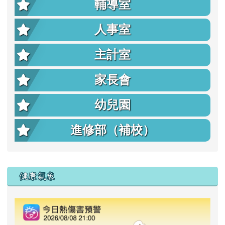
輔導室
人事室
主計室
家長會
幼兒園
進修部（補校）
右邊區域內容
健康氣象