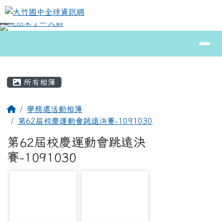
大竹國中全球資訊網
跳至主內容區
導覽列
⏸
頁尾區域
主內容區域
所有相簿
回首頁
學務處活動相簿
第62屆校慶運動會跳遠決賽-1091030
第62屆校慶運動會跳遠決
賽-1091030
photo-7733
photo-7734