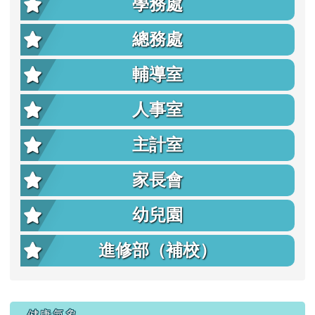
學務處
總務處
輔導室
人事室
主計室
家長會
幼兒園
進修部（補校）
右邊區域內容
健康氣象