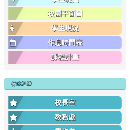
校園平面圖
學生現況
作息時間表
課程計畫
行政組織
校長室
教務處