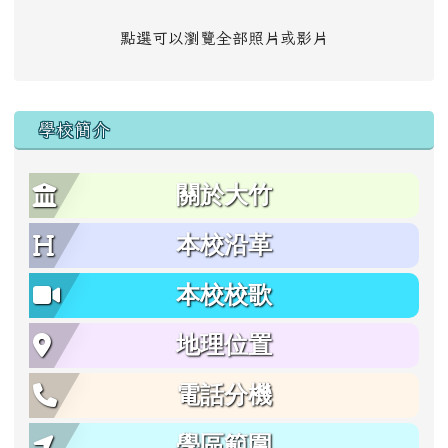
點選可以瀏覽全部照片或影片
學校簡介
關於大竹
本校沿革
本校校歌
地理位置
電話分機
學區範圍