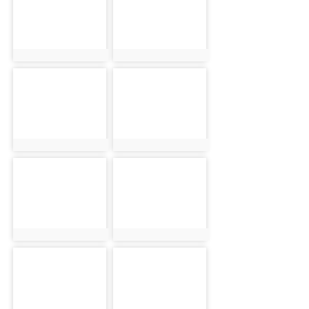
photo:9144
photo:9207
photo-9145
photo-9208
photo:9145
photo:9208
photo-9146
photo-9209
photo:9146
photo:9209
photo-9147
photo-9210