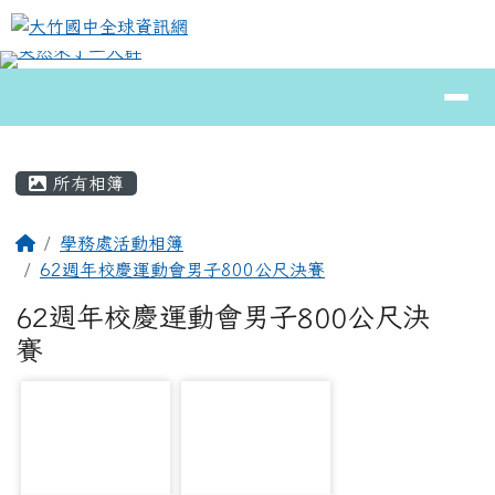
大竹國中全球資訊網
跳至主內容區
導覽列
⏸
頁尾區域
主內容區域
所有相簿
回首頁
學務處活動相簿
62週年校慶運動會男子800公尺決賽
62週年校慶運動會男子800公尺決
賽
photo-9140
photo-9203