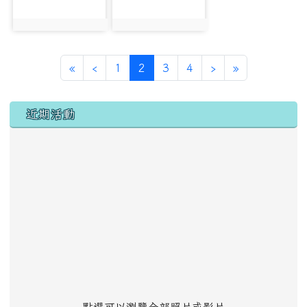
photo:9154
photo:9217
第一頁
上一頁
(目前頁次)
下一頁
最後頁
«
‹
1
2
3
4
›
»
左邊區域內容
近期活動