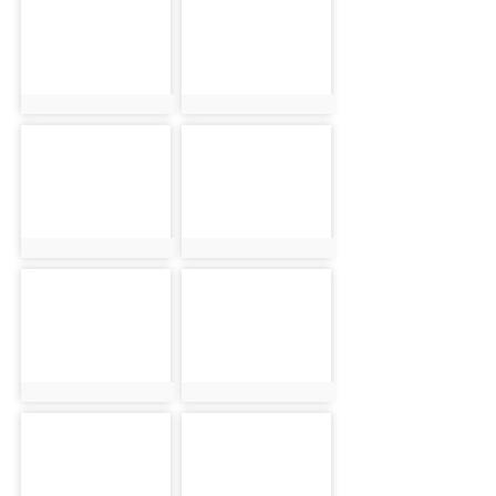
photo:9151
photo:9214
photo-9152
photo-9215
photo:9152
photo:9215
photo-9153
photo-9216
photo:9153
photo:9216
photo-9154
photo-9217