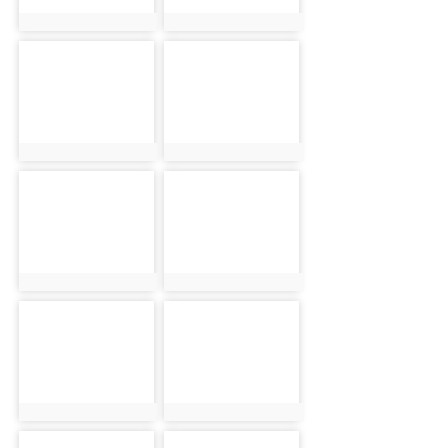
photo:9147
photo:9210
photo-9148
photo-9211
photo:9148
photo:9211
photo-9149
photo-9212
photo:9149
photo:9212
photo-9150
photo-9213
photo:9150
photo:9213
photo-9151
photo-9214