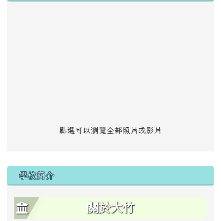
點選可以瀏覽全部照片或影片
學校簡介
關於大竹