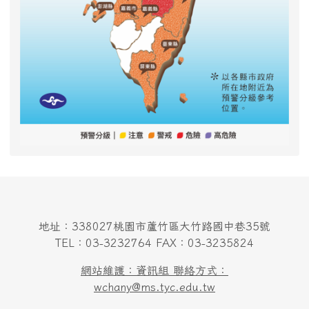
地址：338027桃園市蘆竹區大竹路國中巷35號
TEL：03-3232764 FAX：03-3235824
網站維護：資訊組 聯絡方式：
wchany@ms.tyc.edu.tw