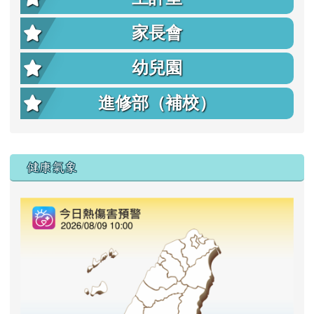
家長會
幼兒園
進修部（補校）
右邊區域內容
健康氣象