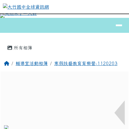
大竹國中全球資訊網
跳至主內容區
導覽列
⏸
頁尾區域
主內容區域
所有相簿
回首頁
輔導室活動相簿
寒假技藝教育育樂營-1120203