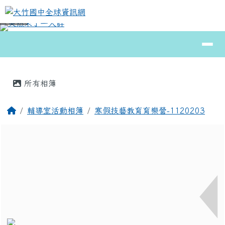
大竹國中全球資訊網
跳至主內容區
導覽列
⏸
頁尾區域
主內容區域
所有相簿
回首頁
輔導室活動相簿
寒假技藝教育育樂營-1120203