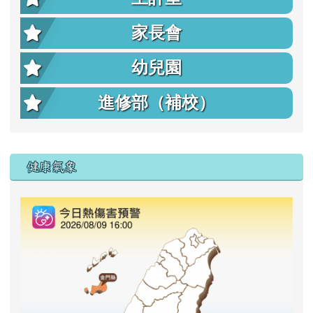
家長會
幼兒園
進修部（補校）
右邊區域內容
健康氣象