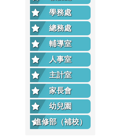
學務處
總務處
輔導室
人事室
主計室
家長會
幼兒園
進修部（補校）