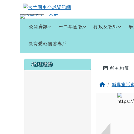
跳至主內容區
大竹國中全球資訊網
導覽列
公開資訊
十二年國教
行政及教師
學
教育愛心儲蓄專戶
頁尾區域
左邊區域內容
主內容
近期活動
所有相簿
回首頁
輔導室活