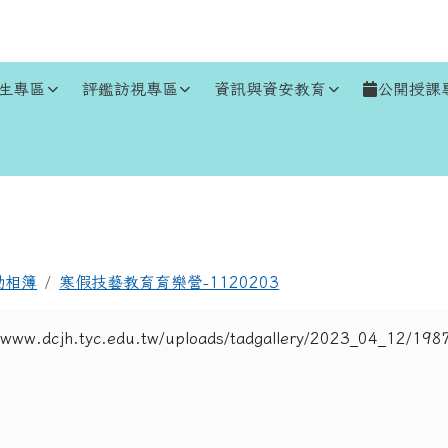
生專區
評鑑訪視專區
資訊與資安教育
公開授課
區域
動相簿
寒假技藝教育育樂營-1120203