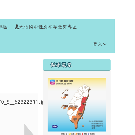
⏸
專區
大竹國中性別平等教育專區
登入
右邊區域內容
健康氣象