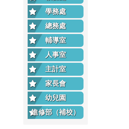
學務處
總務處
輔導室
人事室
主計室
家長會
幼兒園
進修部（補校）