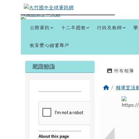
跳至主內容區
大竹國中全球資訊網
導覽列
公開資訊
十二年國教
行政及教師
學
教育愛心儲蓄專戶
頁尾區域
左邊區域內容
主內容
近期活動
所有相簿
回首頁
輔導室活