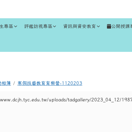
生專區
評鑑訪視專區
資訊與資安教育
公開授課
區域
動相簿
寒假技藝教育育樂營-1120203