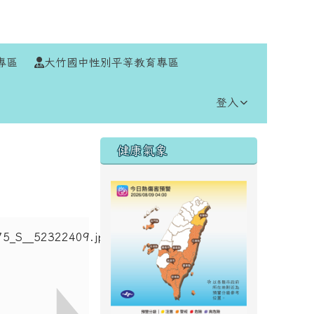
⏸
專區
大竹國中性別平等教育專區
登入
右邊區域內容
健康氣象