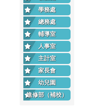
學務處
總務處
輔導室
人事室
主計室
家長會
幼兒園
進修部（補校）