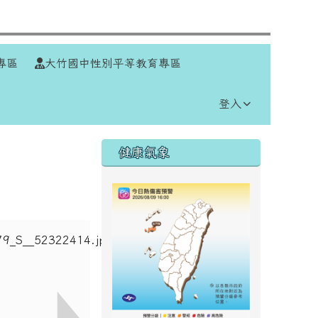
⏸
專區
大竹國中性別平等教育專區
登入
右邊區域內容
健康氣象