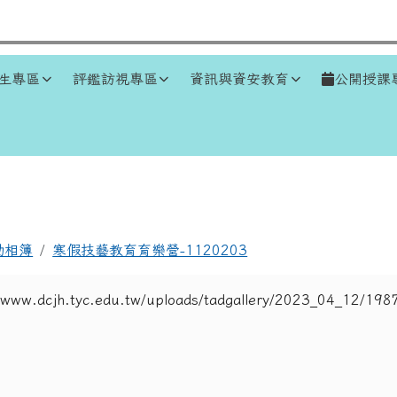
生專區
評鑑訪視專區
資訊與資安教育
公開授課
區域
動相簿
寒假技藝教育育樂營-1120203