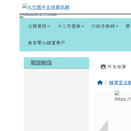
跳至主內容區
大竹國中全球資訊網
導覽列
公開資訊
十二年國教
行政及教師
學
教育愛心儲蓄專戶
頁尾區域
左邊區域內容
主內容
近期活動
所有相簿
回首頁
輔導室活