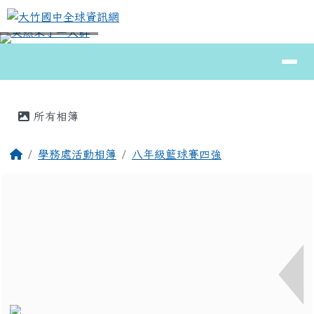
大竹國中全球資訊網
跳至主內容區
導覽列
⏸
頁尾區域
主內容區域
所有相簿
回首頁
學務處活動相簿
八年級籃球賽四強