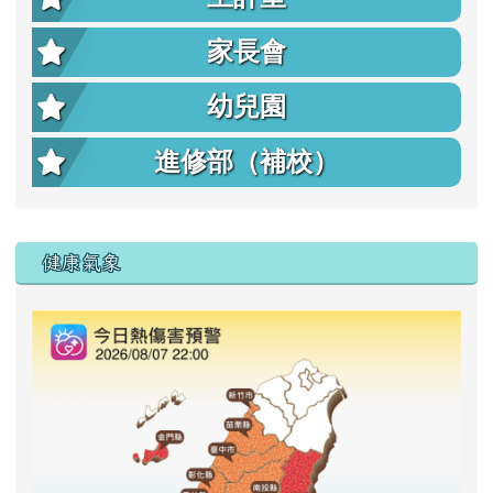
家長會
幼兒園
進修部（補校）
右邊區域內容
健康氣象