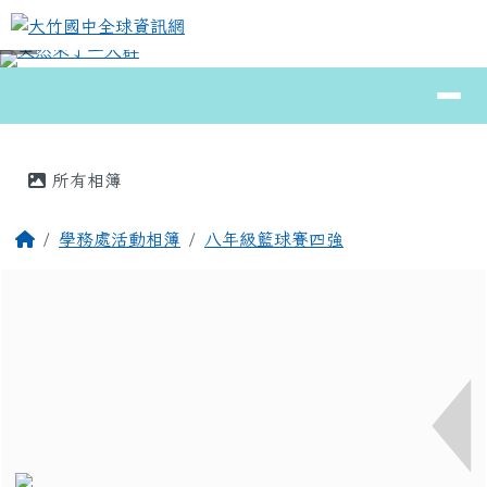
大竹國中全球資訊網
跳至主內容區
導覽列
⏸
頁尾區域
主內容區域
所有相簿
回首頁
學務處活動相簿
八年級籃球賽四強