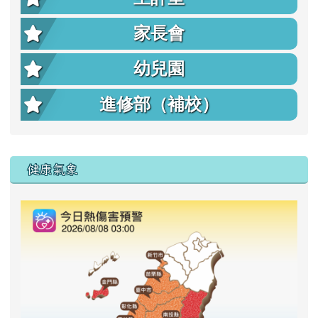
家長會
幼兒園
進修部（補校）
右邊區域內容
健康氣象